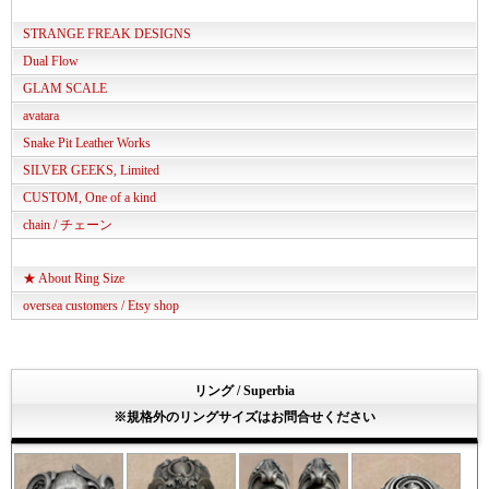
STRANGE FREAK DESIGNS
Dual Flow
GLAM SCALE
avatara
Snake Pit Leather Works
SILVER GEEKS, Limited
CUSTOM, One of a kind
chain / チェーン
★ About Ring Size
oversea customers / Etsy shop
リング / Superbia
※規格外のリングサイズはお問合せください