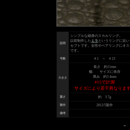
シンプルな細身のスカルリング。
以前制作した
ミラ
というリングに近い
説明
セプトです。女性やペアリングにオス
です。
# 1 ～ # 23
号数
長さ 約11mm
幅 サイズに依存
厚み 約5.4mm
大きさ
#15で計測
サイズにより若干異なりま
約 3.7g
重さ
2012/5製作
製作
備考