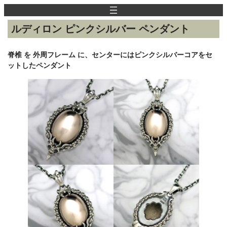
内
容
を
ルディロン ピンクシルバー ペンダント
ス
キ
ッ
脊椎 を 外周フレーム に、センターにはピンクシルバーコアをセ
プ
ットしたペンダント