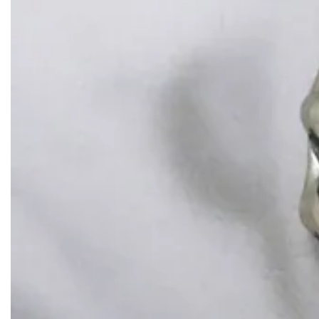
EC
OM
ME
N
D
, 
コ
ア
シ
リ
ー
ズ
, 
新
着
, 
骨
モ
チ
ー
フ