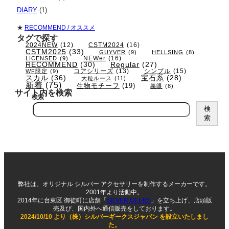
DIARY
(1)
★
RECOMMEND / オススメ
タグで探す
CSTM2024
(16)
2024NEW
(12)
CSTM2025
(33)
GUYVER
(9)
HELLSING
(8)
NEWer
(16)
LICENSED
(9)
RECOMMEND
(30)
Regular
(27)
コアシリーズ
(13)
シンプル
(15)
WF限定
(9)
スカル
(36)
宝石系
(28)
大粒ルース
(11)
新着
(75)
生物モチーフ
(19)
義眼
(8)
サイト内を検索
検索
検
索
弊社は、オリジナル シルバー アクセサリーを制作するメーカーです。
2001年より活動中。
2014年に台東区 御徒町に店舗「
SILVER GEEKS
」を立ち上げ、店頭販
売及び、国内外へ通信販売をしております。
2024/10/10 より（株）シルバーギークスジャパン を設立いたしまし
た。