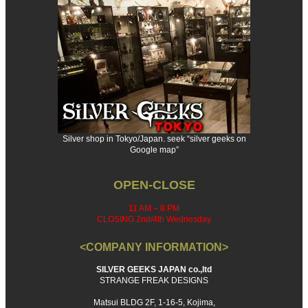
Silver shop in Tokyo/Japan. seek “silver geeks on
Google map”
OPEN-CLOSE
11 AM – 8 PM
CLOSING 2nd/4th Wednesday
<COMPANY INFORMATION>
SILVER GEEKS JAPAN co.,ltd
STRANGE FREAK DESIGNS
Matsui BLDG 2F, 1-16-5, Kojima,