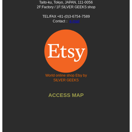
Taito-ku, Tokyo, JAPAN, 111-0056
2F:Factory / 1F:SILVER GEEKS shop
TEL/FAX +81-(0)3-6754-7589
Contact：
e-mail
World online shop Etsy by
SILVER GEEKS
ACCESS MAP