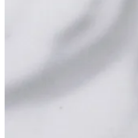
そ
の
他
の
商
品
を
チ
ェ
ッ
ク
！
P
EN
DA
NT /
ペ
ン
ダ
ン
ト
R